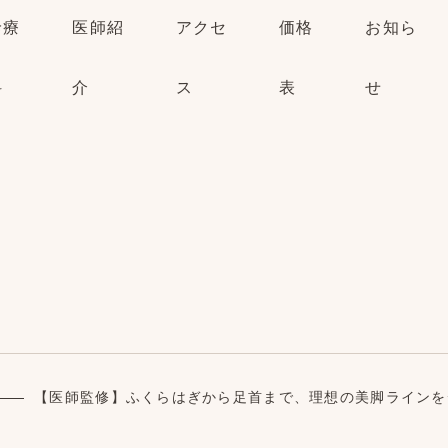
診療
医師紹
アクセ
価格
お知ら
科
介
ス
表
せ
【医師監修】ふくらはぎから足首まで、理想の美脚ラインをデザ