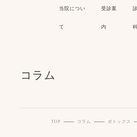
当院につい
受診案
て
内
コラム
TOP
コラム
ボトックス