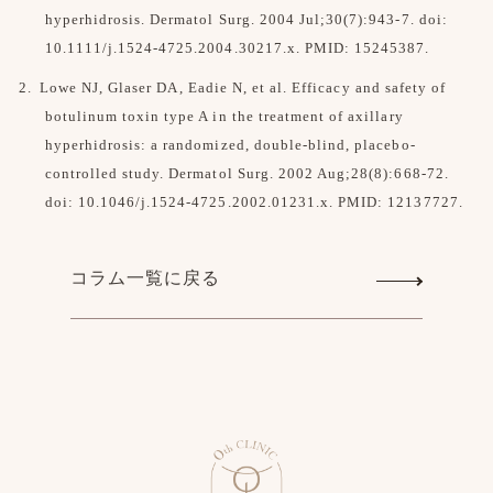
hyperhidrosis. Dermatol Surg. 2004 Jul;30(7):943-7. doi:
10.1111/j.1524-4725.2004.30217.x. PMID: 15245387.
Lowe NJ, Glaser DA, Eadie N, et al. Efficacy and safety of
botulinum toxin type A in the treatment of axillary
hyperhidrosis: a randomized, double-blind, placebo-
controlled study. Dermatol Surg. 2002 Aug;28(8):668-72.
doi: 10.1046/j.1524-4725.2002.01231.x. PMID: 12137727.
コラム一覧に戻る