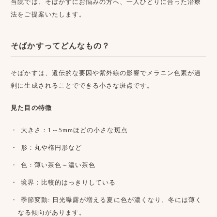
当院では、そばかすにお悩みの方へ、一人ひとりに合った治療
法をご提案いたします。
そばかすってどんなもの？
そばかすは、遺伝的な要因や紫外線の影響でメラニン色素が過
剰に生成されることでできる小さな斑点です。
見た目の特徴
大きさ：1～5mmほどの小さな斑点
形：丸や楕円形など
色：薄い茶色～濃い茶色
境界：比較的はっきりしている
季節変動: 日光曝露が増える夏に色が濃くなり、冬には薄く
なる傾向があります。