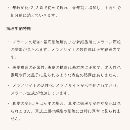
年齢変化:２,３歳で初めて現れ、青年期に増加し、中高生で
部分的に消えていきます。
病理学的特徴
メラニンの増加: 基底細胞層および棘細胞層にメラニン顆粒
の増加が見られます。メラノサイトの数自体は正常範囲内で
す。
表皮構造の正常性: 表皮の構造は基本的に正常で、老人性色
素斑や日光黒子に見られるような表皮の肥厚はありません。
メラノサイトの活性化: メラノサイトが活性化されており、
メラニン生成が増加しています。
真皮の変化: そばかすの場合、真皮に顕著な変性や変化は見
られません。真皮上層の繊維や細胞には特に異常は見られま
せん。